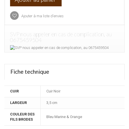
Ajouter à ma liste d'envies
SVP nous appeler en cas de complication, au
0675459504
Fiche technique
CUIR
Cuir Noir
LARGEUR
3,5 cm
COULEUR DES
Bleu Marine & Orange
FILS BRODES