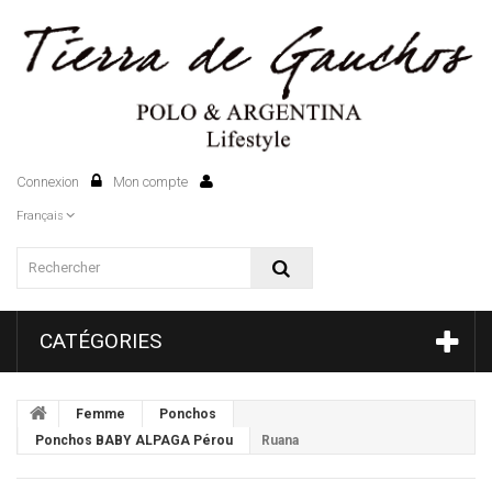
Connexion
Mon compte
0
Français
CATÉGORIES
Femme
Ponchos
Ponchos BABY ALPAGA Pérou
Ruana