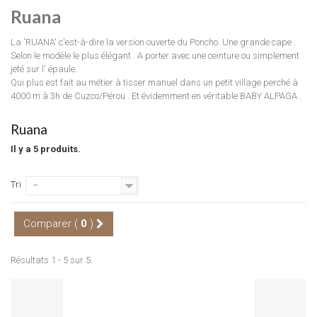
Ruana
La 'RUANA' c'est-à-dire la version ouverte du Poncho. Une grande cape .
Selon le modèle le plus élégant . A porter avec une ceinture ou simplement
jeté sur l' épaule.
Qui plus est fait au métier à tisser manuel dans un petit village perché à
4000 m à 3h de Cuzco/Pérou . Et évidemment en véritable BABY ALPAGA .
Ruana
Il y a 5 produits.
Tri
--
Comparer (
0
)
Résultats 1 - 5 sur 5.