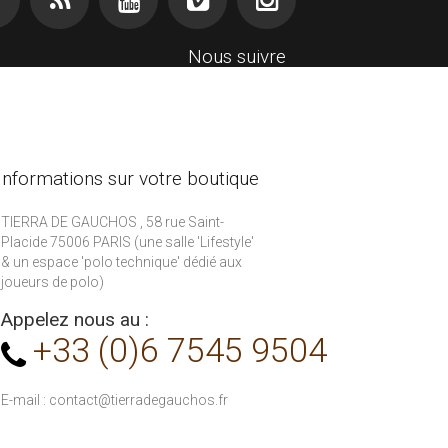
Nous suivre
Informations sur votre boutique
TIERRA DE GAUCHOS , 58 rue Saint-
Placide 75006 PARIS (une salle 'Lifestyle'
& un espace 'polo technique' dédié aux
joueurs de polo)
Appelez nous au :
+33 (0)6 7545 9504
E-mail :
contact@tierradegauchos.fr