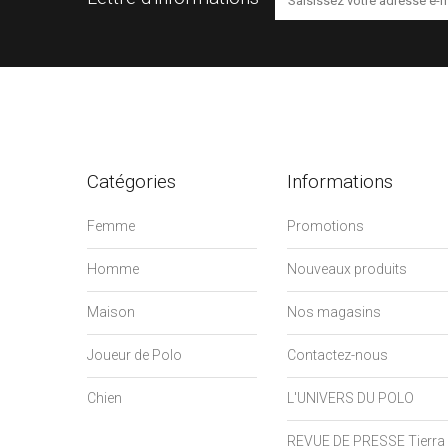
Catégories
Informations
Femme
Promotions
Homme
Nouveaux produits
Maison
Nos magasins
Joueur de Polo
Contactez-nous
Chien
L'UNIVERS DU POLO
REVUE DE PRESSE Tierra