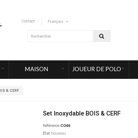
Contact
Français
MAISON
JOUEUR DE POLO
OIS & CERF
Set Inoxydable BOIS & CERF
Référence
CO46
État
Nouveau