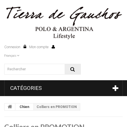
Connexion
Mon compte
0
Français
CATÉGORIES
Chien
Colliers en PROMOTION
Colliers en PROMOTION