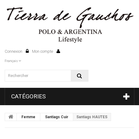
Connexion
Mon compte
0
Français
CATÉGORIES
Femme
Santiags Cuir
Santiags HAUTES