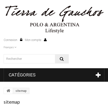
Connexion
Mon compte
0
Français
CATÉGORIES
sitemap
sitemap