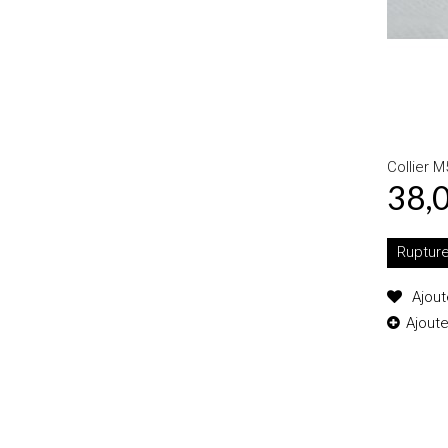
Collier M
38,
Ruptur
Ajout
Ajout