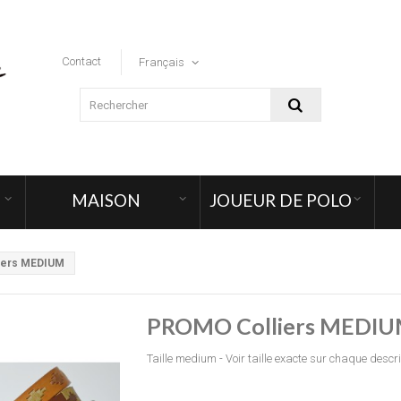
Contact
Français
MAISON
JOUEUR DE POLO
iers MEDIUM
PROMO Colliers MEDI
Taille medium - Voir taille exacte sur chaque descr