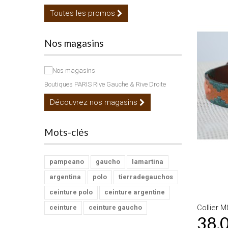
Toutes les promos
Nos magasins
Boutiques PARIS Rive Gauche & Rive Droite
Découvrez nos magasins
Mots-clés
pampeano
gaucho
lamartina
argentina
polo
tierradegauchos
ceinture polo
ceinture argentine
Collier M
ceinture
ceinture gaucho
38,