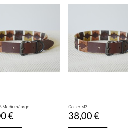
Ajouter au
Ajouter au
panier
panier
Détails
Détails
M3 Medium/large
Collier M3
00 €
38,00 €