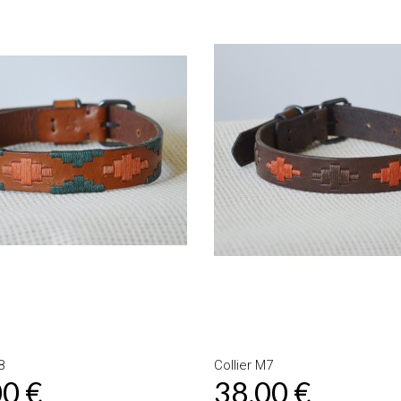
8
Collier M7
00 €
38,00 €