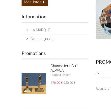
Mes listes
Information
LA MARQUE
Nos magasins
Promotions
PROMO
Chandeliers Cuir
ALPACA
Tri
--
hauteur 24 cm
176,00 €
220,00 €
Résultats 1