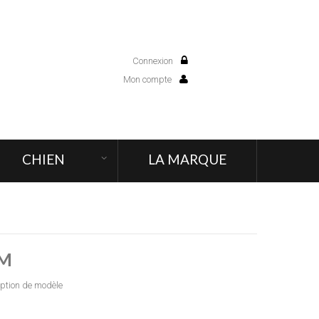
Connexion
0
Mon compte
CHIEN
LA MARQUE
UM
iption de modèle