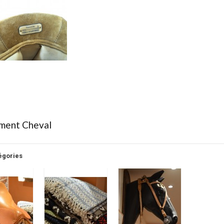
ment Cheval
égories