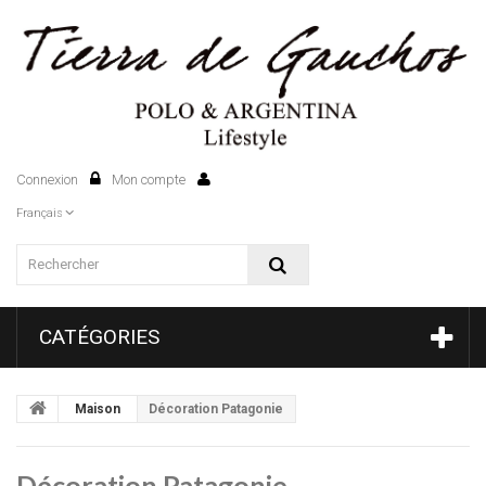
Connexion
Mon compte
0
Français
CATÉGORIES
Maison
Décoration Patagonie
Décoration Patagonie