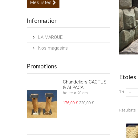
Mes listes
Information
LA MARQUE
Nos magasins
Promotions
Etoles
Chandeliers CACTUS
& ALPACA
Tri
--
hauteur 23 cm
176,00 €
220,00 €
Résultats 1