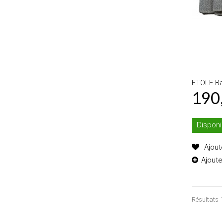
ETOLE Ba
190
Disponi
Ajout
Ajout
Résultats 1