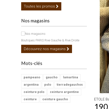
Toutes les promos
Nos magasins
Boutiques PARIS Rive Gauche & Rive Droite
Découvrez nos magasins
Mots-clés
pampeano
gaucho
lamartina
argentina
polo
tierradegauchos
ceinture polo
ceinture argentine
ETOLE Ba
ceinture
ceinture gaucho
190