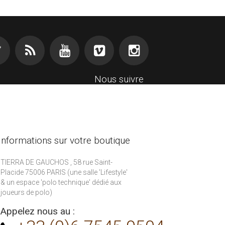
Nous suivre
Informations sur votre boutique
TIERRA DE GAUCHOS , 58 rue Saint-
Placide 75006 PARIS (une salle 'Lifestyle'
& un espace 'polo technique' dédié aux
joueurs de polo)
Appelez nous au :