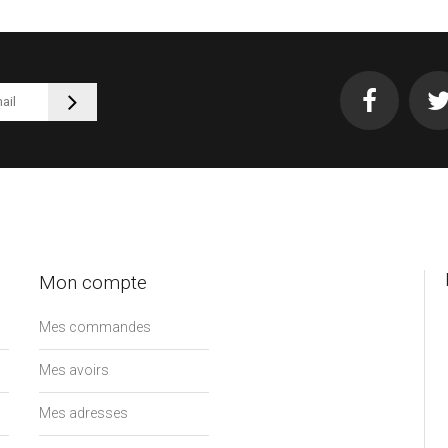
Ajouter au
panier
Détails
Mon compte
Mes commandes
Mes avoirs
Mes adresses