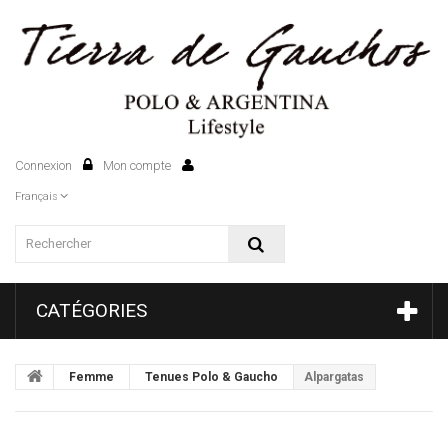
Connexion
Mon compte
0
Français
CATÉGORIES
Femme
Tenues Polo & Gaucho
Alpargatas