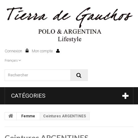
Connexion
Mon compte
0
Français
CATÉGORIES
Femme
Ceintures ARGENTINES
Ceintures ARGENTINES