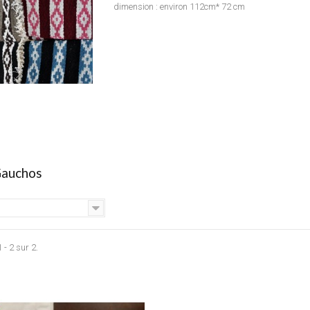
dimension : environ 112cm* 72 cm
Gauchos
 - 2 sur 2.