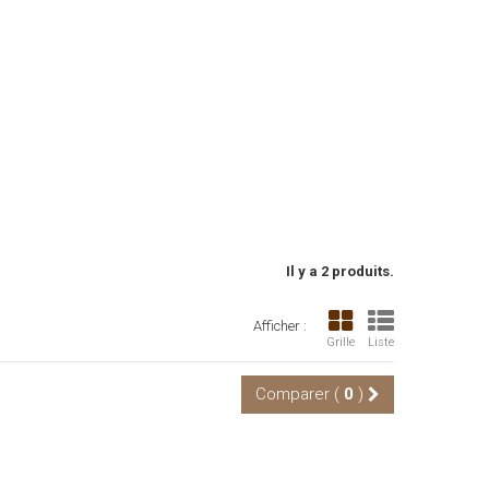
Il y a 2 produits.
Afficher :
Grille
Liste
Comparer (
0
)