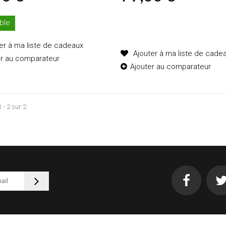
Produit disponible avec d'aut
ble
options
er à ma liste de cadeaux
Ajouter à ma liste de cade
er au comparateur
Ajouter au comparateur
 - 2 sur 2.
Ajouter au
Ajouter au
panier
panier
Détails
Détails