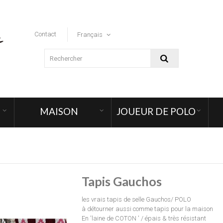
Contact
Français
MAISON
JOUEUR DE POLO
Tapis Gauchos
les vrais tapis de selle Gauchos/ POLO
à détourner aussi comme tapis pour la maison
En 'laine de COTON ' / épais & très résistant