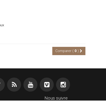
res
aux
Comparer (
0
)
Nous suivre