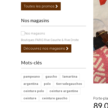
Toutes les promos
Nos magasins
Boutiques PARIS Rive Gauche & Rive Droite
Découvrez nos magasins
Mots-clés
pampeano
gaucho
lamartina
argentina
polo
tierradegauchos
ceinture polo
ceinture argentine
Porte-pla
ceinture
ceinture gaucho
89,