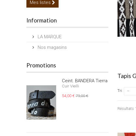
Mes listes
Information
LA MARQUE
Nos magasins
Promotions
Tapis 
Ceint. BANDERA Tierra
Cuir Vieilli
Tri
--
54,00 €
79,00 €
Résultats 1