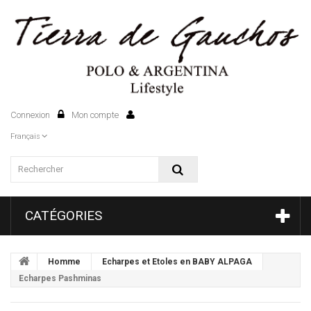
Connexion
Mon compte
0
Français
CATÉGORIES
Homme
Echarpes et Etoles en BABY ALPAGA
Echarpes Pashminas