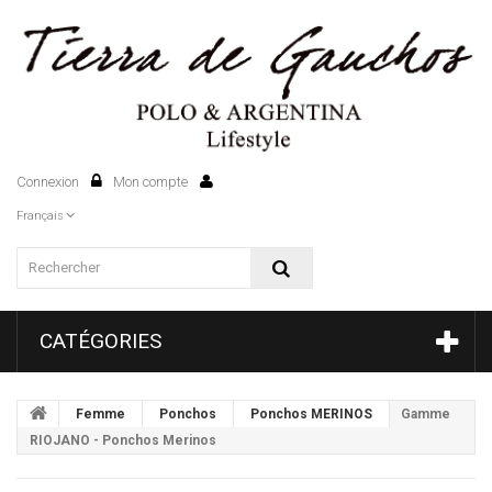
Connexion
Mon compte
0
Français
CATÉGORIES
Femme
Ponchos
Ponchos MERINOS
Gamme
RIOJANO - Ponchos Merinos