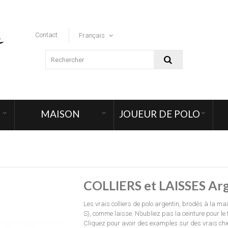
Contact
Français
MAISON
JOUEUR DE POLO
COLLIERS et LAISSES Ar
Les vrais colliers de polo argentin, brodés à la main
S), comme laisse. N’oubliez pas la ceinture pour le to
Cliquez pour avoir des examples sur des vrais chien