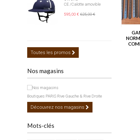
CE /Calotte amovible
595,00 €
625,00 €
GA
NORM
COM
Toutes les promos
Nos magasins
Boutiques PARIS Rive Gauche & Rive Droite
Découvrez nos magasins
Mots-clés