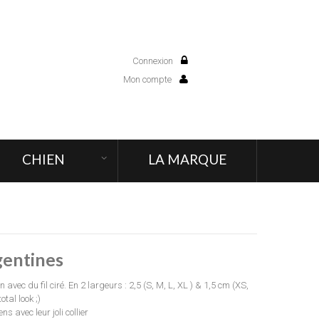
Connexion
0
Mon compte
CHIEN
LA MARQUE
gentines
 avec du fil ciré. En 2 largeurs : 2,5 (S, M, L, XL ) & 1,5 cm (XS,
tal look ;)
s avec leur joli collier