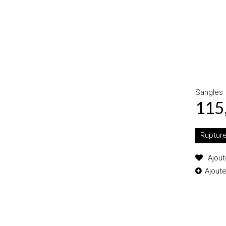
Sangles
115
Ruptur
Ajout
Ajout