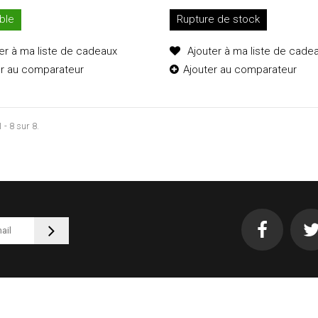
ble
Rupture de stock
er à ma liste de cadeaux
Ajouter à ma liste de cade
er au comparateur
Ajouter au comparateur
 - 8 sur 8.
Ajouter au
Ajouter au
panier
panier
Détails
Détails