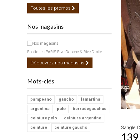
Toutes les promos
Nos magasins
Boutiques PARIS Rive Gauche & Rive Droite
Découvrez nos magasins
Mots-clés
pampeano
gaucho
lamartina
argentina
polo
tierradegauchos
ceinture polo
ceinture argentine
Sangle C
ceinture
ceinture gaucho
139