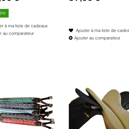
Produit disponible avec d'aut
ble
options
er à ma liste de cadeaux
Ajouter à ma liste de cade
er au comparateur
Ajouter au comparateur
Ajouter au
Ajouter au
panier
panier
Détails
Détails