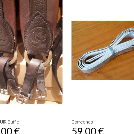
UIR Buffle
Correones
,00 €
59,00 €