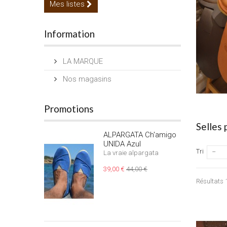
Mes listes
Information
LA MARQUE
Nos magasins
Promotions
Selles
ALPARGATA Ch'amigo
UNIDA Azul
Tri
--
La vraie alpargata
39,00 €
44,00 €
Résultats 1