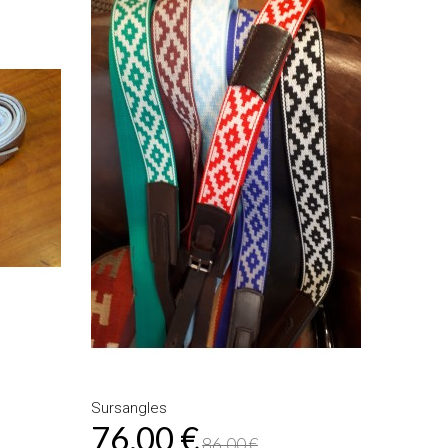
Sursangles
76,00 €
86,00 €