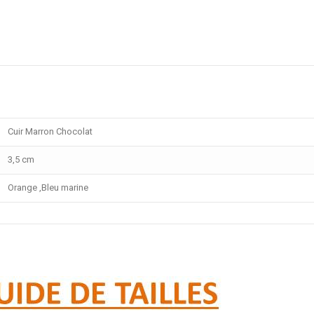
Cuir Marron Chocolat
3,5 cm
Orange ,Bleu marine