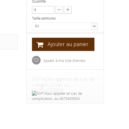
Quantité
Taille ceintures
85
Ajouter au panier
Ajouter à ma liste d'envies
SVP nous appeler en cas de
complication, au
0675459504