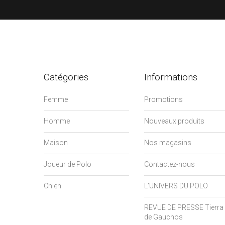
Catégories
Informations
Femme
Promotions
Homme
Nouveaux produits
Maison
Nos magasins
Joueur de Polo
Contactez-nous
Chien
L'UNIVERS DU POLO
REVUE DE PRESSE Tierra
de Gauchos