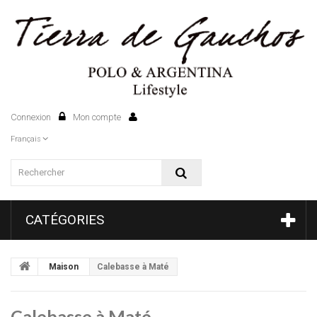
Connexion
Mon compte
0
Français
CATÉGORIES
Maison
Calebasse à Maté
Calebasse à Maté