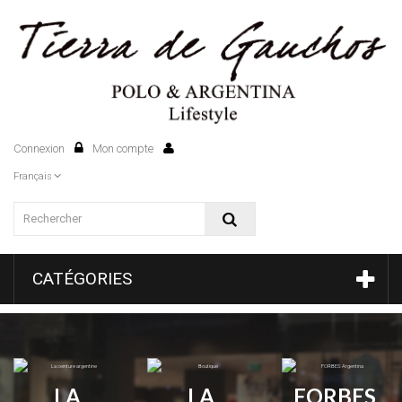
Connexion
Mon compte
0
Français
CATÉGORIES
LA
LA
FORBES