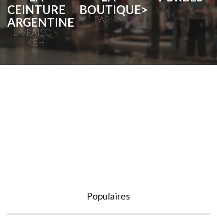
BOUTIQUE>
CEINTURE
PARIS>
ARGENTINE
LIVRAISON
48H
BIENVENIDOS
WELCOME
EN NUESTRO UNIVERSO
IN OUR UNIVERSE
Populaires