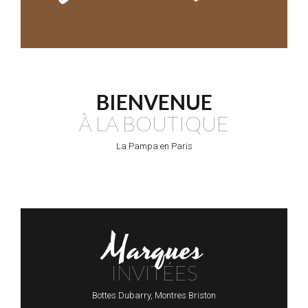
BIENVENUE
À LA BOUTIQUE
La Pampa en Paris
Marques
INVITÉES
Bottes Dubarry, Montres Briston